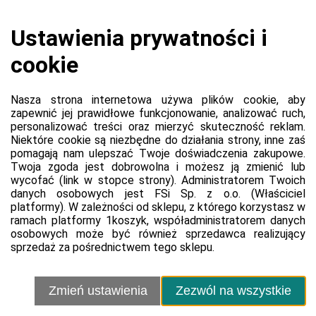
Zgłoś błąd lub naruszenie
Ustawienia cookie
Sprzedawca
Kontakt