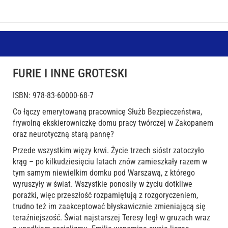
FURIE I INNE GROTESKI
ISBN: 978-83-60000-68-7
Co łączy emerytowaną pracownicę Służb Bezpieczeństwa,
frywolną ekskierowniczkę domu pracy twórczej w Zakopanem
oraz neurotyczną starą pannę?
Przede wszystkim więzy krwi. Życie trzech sióstr zatoczyło
krąg – po kilkudziesięciu latach znów zamieszkały razem w
tym samym niewielkim domku pod Warszawą, z którego
wyruszyły w świat. Wszystkie ponosiły w życiu dotkliwe
porażki, więc przeszłość rozpamiętują z rozgoryczeniem,
trudno też im zaakceptować błyskawicznie zmieniającą się
teraźniejszość. Świat najstarszej Teresy legł w gruzach wraz