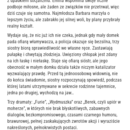
z upadkiem socjalizmu. Emilia wspomina swoje liczne
podboje miłosne, ale żaden ze związków nie przetrwał, więc
dziś czuje się samotna. Najmłodsza Barbara marzyła o
lepszym życiu, ale zabrakło jej silnej woli, by plany przybrały
realny kształt.
Wydaje się, że nic już ich nie czeka, jednak gdy mały domek
pada ofiarą włamywacza, a policja okazuje się bezsilna, trzy
siostry biorą sprawiedliwość we własne ręce. Zastawiają
pułapkę i chwytają złodzieja. Uwięziony chłopak jest zdany
na ich łaskę i niełaskę. Staje się ofiarą sióstr, ale jego
obecność w małym domku działa także niczym katalizator
wyzwalający prawdę. Przed tą jednoosobową widownią, nie
do końca świadomie, siostry rozpoczynają spowiedź, podczas
której latami utrzymywane w sekrecie rodzinne tajemnice,
jedna po drugiej, wychodzą na jaw…
Trzy dramaty: „Furie”, „Wydmuszka” oraz „Berek, czyli upiór w
moherze”, w których nie brak błyskotliwych, zabawnych
dialogów, bezkompromisowego, czasami czarnego humoru,
brawurowej, pełnej zaskakujących zwrotów akcji i wyraziście
nakreślonych, pełnokrwistych postaci.