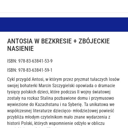
ANTOSIA W BEZKRESIE + ZBÓJECKIE
NASIENIE
ISBN: 978-83-63841-53-9
ISBN: 978-83-63841-59-1
Cykl przygód Antosi, w którym przez pryzmat tułaczych losów
swojej bohaterki Marcin Szczygielski opowiada o dramacie
tysięcy polskich dzieci, które podczas II wojny światowej
zostały na rozkaz Stalina pozbawione domu i przymusowo
wywiezione do Kazachstanu i na Syberię. Ta unikatowa we
współczesnej literaturze dziecięco- młodzieżowej powieść
przybliża młodym czytelnikom mało znane wydarzenia z
historii Polski, których wspomnienie odżyło w obliczu