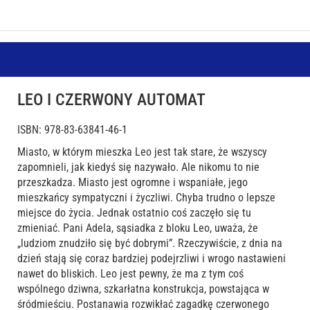
LEO I CZERWONY AUTOMAT
ISBN: 978-83-63841-46-1
Miasto, w którym mieszka Leo jest tak stare, że wszyscy
zapomnieli, jak kiedyś się nazywało. Ale nikomu to nie
przeszkadza. Miasto jest ogromne i wspaniałe, jego
mieszkańcy sympatyczni i życzliwi. Chyba trudno o lepsze
miejsce do życia. Jednak ostatnio coś zaczęło się tu
zmieniać. Pani Adela, sąsiadka z bloku Leo, uważa, że
„ludziom znudziło się być dobrymi”. Rzeczywiście, z dnia na
dzień stają się coraz bardziej podejrzliwi i wrogo nastawieni
nawet do bliskich. Leo jest pewny, że ma z tym coś
wspólnego dziwna, szkarłatna konstrukcja, powstająca w
śródmieściu. Postanawia rozwikłać zagadkę czerwonego