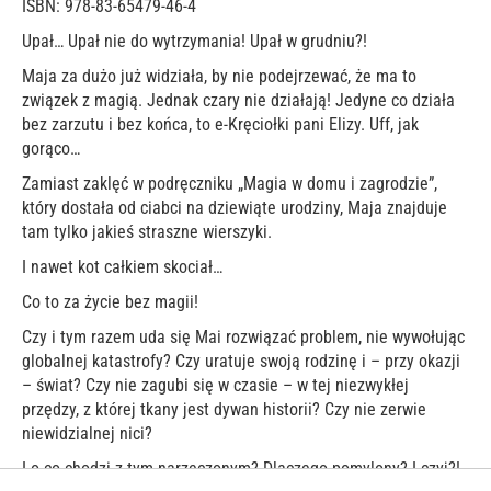
ISBN: 978-83-65479-46-4
Upał… Upał nie do wytrzymania! Upał w grudniu?!
Maja za dużo już widziała, by nie podejrzewać, że ma to
związek z magią. Jednak czary nie działają! Jedyne co działa
bez zarzutu i bez końca, to e-Kręciołki pani Elizy. Uff, jak
gorąco…
Zamiast zaklęć w podręczniku „Magia w domu i zagrodzie”,
który dostała od ciabci na dziewiąte urodziny, Maja znajduje
tam tylko jakieś straszne wierszyki.
I nawet kot całkiem skociał…
Co to za życie bez magii!
Czy i tym razem uda się Mai rozwiązać problem, nie wywołując
globalnej katastrofy? Czy uratuje swoją rodzinę i – przy okazji
– świat? Czy nie zagubi się w czasie – w tej niezwykłej
przędzy, z której tkany jest dywan historii? Czy nie zerwie
niewidzialnej nici?
I o co chodzi z tym narzeczonym? Dlaczego pomylony? I czyj?!