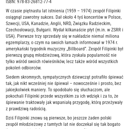
ISBN: 978-83-26812-77-4
W czasie piętnastu lat istnienia (1959 – 1974) zespół Filipinki
osiągnął zawrotny sukces. Dał około 4 tyś koncertów w Polsce,
Szwecji, USA, Kanadzie, Anglii, NRD, Związku Radzieckim,
Czechosłowacji, Bułgarii. Wydał kilkanaście płyt (m.in. w ZSRR i
USA). Pierwsze trzy sprzedały się w nakładzie niemal miliona
egzemplarzy, o czym na swoich łamach informował w 1974 r.
amerykański tygodnik muzyczny „Billboard”. Zespół Filipinki był
pierwszą grupą młodzieżową, która zyskała popularność nie
tylko wśród swoich rówieśników, lecz także wśród wszystkich
pokoleń odbiorców.
Siedem skromnych, sympatycznych dziewcząt potrafiło śpiewać
tak, jak nikt wcześniej nie śpiewał – nowocześnie i prosto, bez
jakiejkolwiek maniery. To spodobało się słuchaczom, ale
pokochali Filipinki przede wszystkim za ich wdzięk i za to, że
śpiewanie traktowały jak wspaniałą przygodę, którą przeżywały
z prawdziwą radością.
Dziś Filipinki znowu są pierwsze, bo jeszcze żaden polski
zespół młodzieżowy z tamtych lat nie doczekał się tak bogato