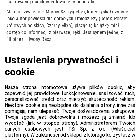
ilustrowanej i udokumentowanej monografii.
Ale nic dziwnego – Marcin Szczygielski, który zyskał uznanie
jako autor powieści dla dorosłych i młodzieży (Berek, Poczet
królowych polskich, Czarny Młyn), pisząc tę książkę miał
dostęp do informacji z pierwszej ręki. Jest synem jednej z
Filipinek – Iwony Racz.
UWAGA!
Dołączona do albumu płyta zawiera 25 nigdy wcześniej
niepublikowanych, a nawet nie emitowanych w radio utworów
Filipinek z lat 1962 – 1970.
Platforma
Informacje o platformie
Regulamin dla kupujących
Polityka prywatności platformy
Zgłoś błąd lub naruszenie