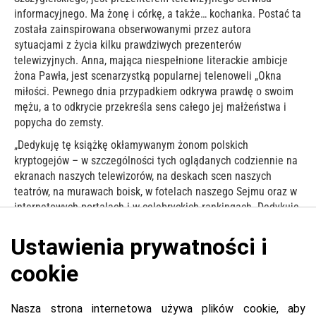
informacyjnego. Ma żonę i córkę, a także… kochanka. Postać ta
została zainspirowana obserwowanymi przez autora
sytuacjami z życia kilku prawdziwych prezenterów
telewizyjnych. Anna, mająca niespełnione literackie ambicje
żona Pawła, jest scenarzystką popularnej telenoweli „Okna
miłości. Pewnego dnia przypadkiem odkrywa prawdę o swoim
mężu, a to odkrycie przekreśla sens całego jej małżeństwa i
popycha do zemsty.
„Dedykuję tę książkę okłamywanym żonom polskich
kryptogejów – w szczególności tych oglądanych codziennie na
ekranach naszych telewizorów, na deskach scen naszych
teatrów, na murawach boisk, w fotelach naszego Sejmu oraz w
internetowych portalach i w celebryckich rankingach. Dedykuję
ją także przerażonym, zakłamanym pedziom, którzy umierają
ze strachu przed ujawnieniem, którzy oszukują swoje żony i
dzieci, udając macho i nadgorliwych konserwatystów.”
Marcin Szczygielski