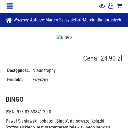
Wszyscy Autorzy
Marcin Szczygielski
Marcin dla dorosłych
Cena: 24,90 zł
Dostępność:
Niedostępny
Produkt:
Fizyczny
BINGO
ISBN: 978-83-63841-30-0
Paweł Sieniawski, bohater „Bingo”, najnowszej książki
Szczygielskiego, jest prezenterem telewizyjnego serwisu