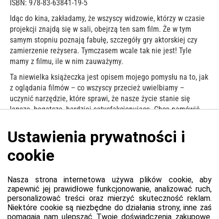
ISBN: 978-83-63841-19-5
Idąc do kina, zakładamy, że wszyscy widzowie, którzy w czasie
projekcji znajdą się w sali, obejrzą ten sam film. Że w tym
samym stopniu poznają fabułę, szczegóły gry aktorskiej czy
zamierzenie reżysera. Tymczasem wcale tak nie jest! Tyle
mamy z filmu, ile w nim zauważymy.
Ta niewielka książeczka jest opisem mojego pomysłu na to, jak
z oglądania filmów – co wszyscy przecież uwielbiamy –
uczynić narzędzie, które sprawi, że nasze życie stanie się
lepsze, bogatsze, bardziej satysfakcjonujące. Chcę namówić
was do tego, by nie kojarzyć kina tylko z rozrywką lub sztuką,
ale dostrzec też ogromne możliwości, jakie daje nam ono w
procesie poznawania siebie, a także w czasie pracy nad sobą.
Tomasz Raczek
Platforma
Informacje o platformie