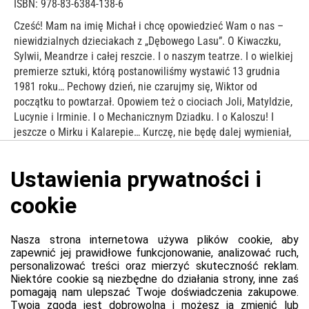
ISBN: 978-83-6384-138-6
Cześć! Mam na imię Michał i chcę opowiedzieć Wam o nas –
niewidzialnych dzieciakach z „Dębowego Lasu”. O Kiwaczku,
Sylwii, Meandrze i całej reszcie. I o naszym teatrze. I o wielkiej
premierze sztuki, którą postanowiliśmy wystawić 13 grudnia
1981 roku… Pechowy dzień, nie czarujmy się, Wiktor od
początku to powtarzał. Opowiem też o ciociach Joli, Matyldzie,
Lucynie i lrminie. I o Mechanicznym Dziadku. I o Kaloszu! I
jeszcze o Mirku i Kalarepie… Kurczę, nie będę dalej wymieniał,
bo tu jest za mało miejsca – najlepiej chyba będzie, jeśli po
prostu zaczniecie czytać. O ile macie trochę wolnego czasu,
oczywiście. Macie? To super! A jeśli nie, no to trudno. Ale tak
czy siak pozdrawiamy Was serdecznie – ja i wszystkie inne
niewidzialne dzieci. Spróbujcie nas dostrzec.
Platforma
Informacje o platformie
Regulamin dla kupujących